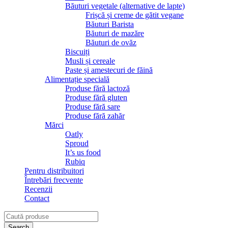
Băuturi vegetale (alternative de lapte)
Frișcă și creme de gătit vegane
Băuturi Barista
Băuturi de mazăre
Băuturi de ovăz
Biscuiți
Musli și cereale
Paste și amestecuri de făină
Alimentație specială
Produse fără lactoză
Produse fără gluten
Produse fără sare
Produse fără zahăr
Mărci
Oatly
Sproud
It’s us food
Rubiq
Pentru distribuitori
Întrebări frecvente
Recenzii
Contact