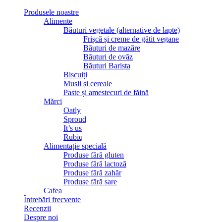
Produsele noastre
Alimente
Băuturi vegetale (alternative de lapte)
Frișcă și creme de gătit vegane
Băuturi de mazăre
Băuturi de ovăz
Băuturi Barista
Biscuiți
Musli și cereale
Paste și amestecuri de făină
Mărci
Oatly
Sproud
It’s us
Rubiq
Alimentație specială
Produse fără gluten
Produse fără lactoză
Produse fără zahăr
Produse fără sare
Cafea
Întrebări frecvente
Recenzii
Despre noi