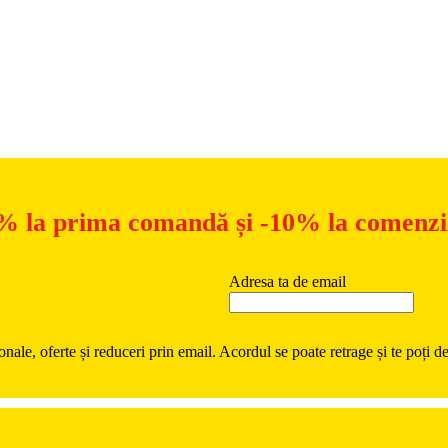
Hai să ne cunoaștem mai bine!
% la prima comandă și -10% la comenzil
Adresa ta de email
ionale, oferte și reduceri prin email. Acordul se poate retrage și te poți