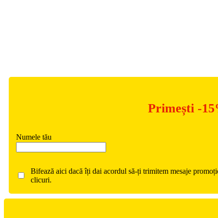
Primești -15
Numele tău
Bifează aici dacă îți dai acordul să-ți trimitem mesaje promoț
clicuri.