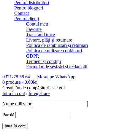
Pentru distribuitori
Pentru bloggeri
Contact
Pentru clienți
Contul meu
Favorite
Track and trace
Livrare, plăți și returnare
Politica de rambursări și returnări
Politica de utilizare cookie-uri
GDPR
Termeni și condiții
Formular de sesizări și reclamații
0371-78.58.64
Mesaj pe WhatsApp
0 produse
-
0,00
lei
Coșul tău de cumpărături este gol
Intră în cont
/
Înregistrare
Nume utilizator
Parolă