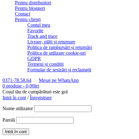
Pentru distribuitori
Pentru bloggeri
Contact
Pentru clienți
Contul meu
Favorite
Track and trace
Livrare, plăți și returnare
Politica de rambursări și returnări
Politica de utilizare cookie-uri
GDPR
Termeni și condiții
Formular de sesizări și reclamații
0371-78.58.64
Mesaj pe WhatsApp
0 produse
-
0,00
lei
Coșul tău de cumpărături este gol
Intră în cont
/
Înregistrare
Nume utilizator
Parolă