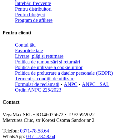
Întrebări frecvente
Pentru distribuitori
Pentru bloggeri
Program de afiliere
Pentru clienți
Contul tău
Favoritele tale
Livrare, plăți și returnare
Politica de rambursări și returnări
Politica de utilizare a cookie-urilor
Politica de prelucrare a datelor personale (GDPR)
Termeni și condiții de utilizare
Formular de reclamații
•
ANPC
•
ANPC - SAL
Ordin ANPC 225/2023
Contact
VegaMax SRL • RO46075672 • J19/259/2022
Miercurea Ciuc, str Korosi Csoma Sandor nr 2
Telefon:
0371-78.58.64
WhatsApp:
0371-78.58.64