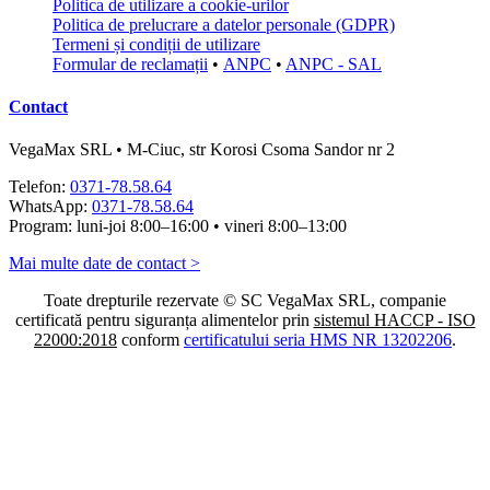
Politica de utilizare a cookie-urilor
Politica de prelucrare a datelor personale (GDPR)
Termeni și condiții de utilizare
Formular de reclamații
•
ANPC
•
ANPC - SAL
Contact
VegaMax SRL • M-Ciuc, str Korosi Csoma Sandor nr 2
Telefon:
0371-78.58.64
WhatsApp:
0371-78.58.64
Program: luni-joi 8:00–16:00 • vineri 8:00–13:00
Mai multe date de contact >
Toate drepturile rezervate © SC VegaMax SRL, companie
certificată pentru siguranța alimentelor prin
sistemul HACCP - ISO
22000:2018
conform
certificatului seria HMS NR 13202206
.