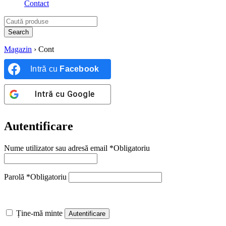
Contact
Magazin
›
Cont
Intră cu
Facebook
Intră cu
Google
Autentificare
Nume utilizator sau adresă email
*
Obligatoriu
Parolă
*
Obligatoriu
Ține-mă minte
Autentificare