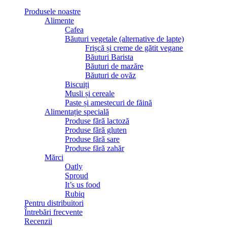
Produsele noastre
Alimente
Cafea
Băuturi vegetale (alternative de lapte)
Frișcă și creme de gătit vegane
Băuturi Barista
Băuturi de mazăre
Băuturi de ovăz
Biscuiți
Musli și cereale
Paste și amestecuri de făină
Alimentație specială
Produse fără lactoză
Produse fără gluten
Produse fără sare
Produse fără zahăr
Mărci
Oatly
Sproud
It’s us food
Rubiq
Pentru distribuitori
Întrebări frecvente
Recenzii