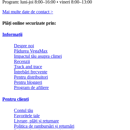
Program: luni-joi 8:00–16:00 • vineri 8:00–13:00
Mai multe date de contact >
Plăți online securizate prin:
Informații
Despre noi
Pădurea VegaMax
Impactul tău asupra climei
Recenzii
Track and trace
Întrebări frecvente
Pentru distribuitori
Pentru bloggeri
Program de afiliere
Pentru clienți
Contul tău
Favoritele tale
Livrare, plăți și returnare
Politica de rambursări și returnări