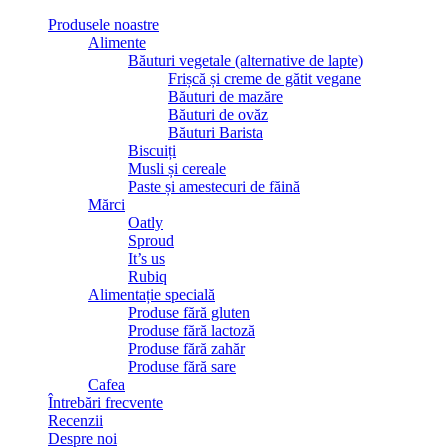
Produsele noastre
Alimente
Băuturi vegetale (alternative de lapte)
Frișcă și creme de gătit vegane
Băuturi de mazăre
Băuturi de ovăz
Băuturi Barista
Biscuiți
Musli și cereale
Paste și amestecuri de făină
Mărci
Oatly
Sproud
It’s us
Rubiq
Alimentație specială
Produse fără gluten
Produse fără lactoză
Produse fără zahăr
Produse fără sare
Cafea
Întrebări frecvente
Recenzii
Despre noi