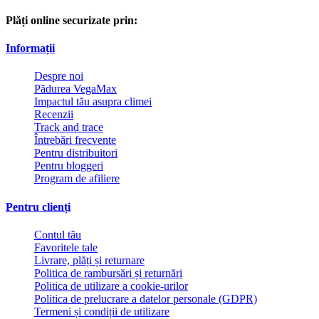
Plăți online securizate prin:
Informații
Despre noi
Pădurea VegaMax
Impactul tău asupra climei
Recenzii
Track and trace
Întrebări frecvente
Pentru distribuitori
Pentru bloggeri
Program de afiliere
Pentru clienți
Contul tău
Favoritele tale
Livrare, plăți și returnare
Politica de rambursări și returnări
Politica de utilizare a cookie-urilor
Politica de prelucrare a datelor personale (GDPR)
Termeni și condiții de utilizare