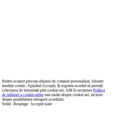
Pentru scopuri precum afișarea de conținut personalizat, folosim
module cookie. Apăsând Acceptă, îți exprimi acordul să permiți
colectarea de informații prin cookie-uri. Află în secțiunea
Politica
de utilizare a cookie-urilor
mai multe despre cookie-uri, inclusiv
despre posibilitatea retragerii acordului.
Setări
Respinge
Acceptă toate