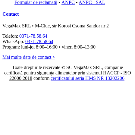
Formular de reclamații
•
ANPC
•
ANPC - SAL
Contact
VegaMax SRL • M-Ciuc, str Korosi Csoma Sandor nr 2
Telefon:
0371-78.58.64
WhatsApp:
0371-78.58.64
Program: luni-joi 8:00–16:00 • vineri 8:00–13:00
Mai multe date de contact >
Toate drepturile rezervate © SC VegaMax SRL, companie
certificată pentru siguranța alimentelor prin
sistemul HACCP - ISO
22000:2018
conform
certificatului seria HMS NR 13202206
.