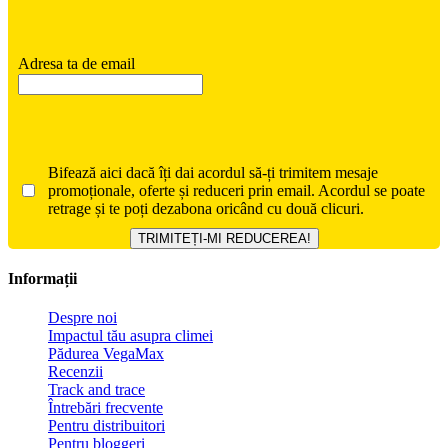
Adresa ta de email
Bifează aici dacă îți dai acordul să-ți trimitem mesaje
promoționale, oferte și reduceri prin email. Acordul se poate
retrage și te poți dezabona oricând cu două clicuri.
Informații
Despre noi
Impactul tău asupra climei
Pădurea VegaMax
Recenzii
Track and trace
Întrebări frecvente
Pentru distribuitori
Pentru bloggeri