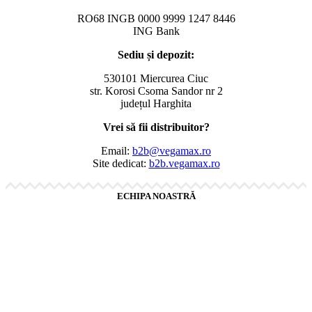
RO68 INGB 0000 9999 1247 8446
ING Bank
Sediu și depozit:
530101 Miercurea Ciuc
str. Korosi Csoma Sandor nr 2
județul Harghita
Vrei să fii distribuitor?
Email:
b2b@vegamax.ro
Site dedicat:
b2b.vegamax.ro
ECHIPA NOASTRĂ