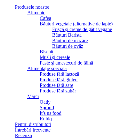
Produsele noastre
Alimente
Cafea
Băuturi vegetale (alternative de lapte)
Frișcă și creme de gătit vegane
Băuturi Barista
Băuturi de mazăre
Băuturi de ovăz
Biscuiți
Musli și cereale
Paste și amestecuri de făină
Alimentație specială
Produse fără lactoză
Produse fără gluten
Produse fără sare
Produse fără zahăr
Mărci
Oatly
Sproud
It’s us food
Rubiq
Pentru distribuitori
Întrebări frecvente
Recenzii