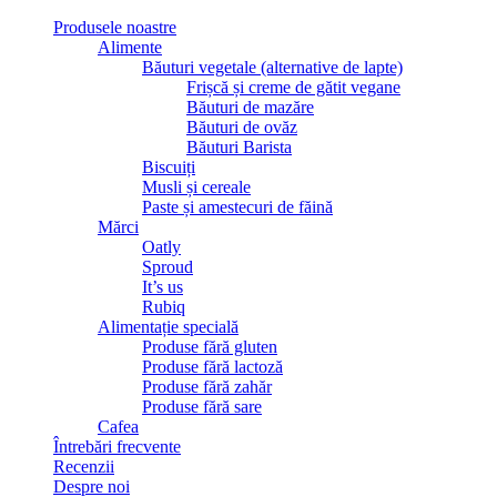
Produsele noastre
Alimente
Băuturi vegetale (alternative de lapte)
Frișcă și creme de gătit vegane
Băuturi de mazăre
Băuturi de ovăz
Băuturi Barista
Biscuiți
Musli și cereale
Paste și amestecuri de făină
Mărci
Oatly
Sproud
It’s us
Rubiq
Alimentație specială
Produse fără gluten
Produse fără lactoză
Produse fără zahăr
Produse fără sare
Cafea
Întrebări frecvente
Recenzii
Despre noi