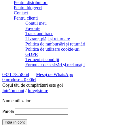
Pentru distribuitori
Pentru bloggeri
Contact
Pentru clienți
Contul meu
Favorite
Track and trace
Livrare, plăți și returnare
Politica de rambursări și returnări
Politica de utilizare cookie-uri
GDPR
Termeni și condiții
Formular de sesizări și reclamații
0371-78.58.64
Mesaj pe WhatsApp
0 produse
-
0,00
lei
Coșul tău de cumpărături este gol
Intră în cont
/
Înregistrare
Nume utilizator
Parolă