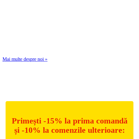
Mai multe despre noi »
Hai să ne cunoaștem mai bine!
Primești -15% la prima comandă
și -10% la comenzile ulterioare: