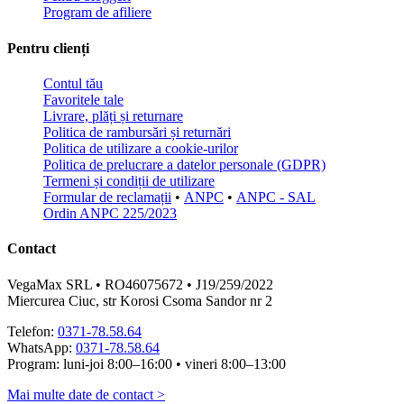
Program de afiliere
Pentru clienți
Contul tău
Favoritele tale
Livrare, plăți și returnare
Politica de rambursări și returnări
Politica de utilizare a cookie-urilor
Politica de prelucrare a datelor personale (GDPR)
Termeni și condiții de utilizare
Formular de reclamații
•
ANPC
•
ANPC - SAL
Ordin ANPC 225/2023
Contact
VegaMax SRL • RO46075672 • J19/259/2022
Miercurea Ciuc, str Korosi Csoma Sandor nr 2
Telefon:
0371-78.58.64
WhatsApp:
0371-78.58.64
Program: luni-joi 8:00–16:00 • vineri 8:00–13:00
Mai multe date de contact >