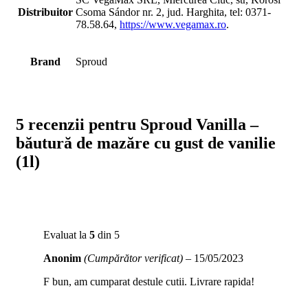
Distribuitor
Csoma Sándor nr. 2, jud. Harghita, tel: 0371-
78.58.64,
https://www.vegamax.ro
.
Brand
Sproud
5 recenzii pentru
Sproud Vanilla –
băutură de mazăre cu gust de vanilie
(1l)
Evaluat la
5
din 5
Anonim
(Cumpărător verificat)
–
15/05/2023
F bun, am cumparat destule cutii. Livrare rapida!