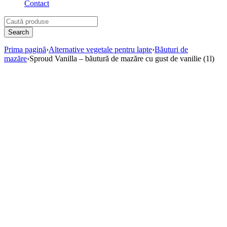
Contact
Prima pagină
›
Alternative vegetale pentru lapte
›
Băuturi de
mazăre
›
Sproud Vanilla – băutură de mazăre cu gust de vanilie (1l)