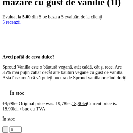
mazăre cu gust de vanilie (1l)
Evaluat la
5.00
din 5 pe baza a
5
evaluări de la clienți
5
recenzii
Aveți poftă de ceva dulce?
Sproud Vanilla este o băutură vegană, atât caldă, cât și rece. Are
35% mai puțin zahăr decât alte băuturi vegane cu gust de vanilla.
Asta înseamnă că vă puteți bucura de Sproud vanilla oricând doriți.
În stoc
19,78
lei
Original price was: 19,78lei.
18,90
lei
Current price is:
18,90lei.
/ buc cu TVA
În stoc