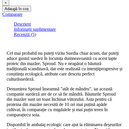
Adaugă în coș
Comparare
Descriere
Informații suplimentare
Recenzii (5)
Cel
mai
probabil
nu
puteți
vizita
Suedia chiar acum, dar
puteți
aduce gustul suedez
în
locuința
dumneavoastră
cu acest lapte
proteic
din
mazăre
, Sproud. Nu e
neapărat
o
băutură
tradițională
scandinavă
, dar este
realizată
cu
intenții
progresive
și
conștiința
ecologică
, atribute
care
descriu perfect
cultură
suedeză
.
Denumirea Sproud
înseamnă
”
atât
de
mândru”
, iar
această
companie
suedeză
are de ce
să
fie
mândră
.
Băuturile
Sproud
din
mazăre
sunt
un toast
închinat
viitorului.
Asta
pentru
că
proteina
din
mazăre
necesită
de 10 ori
mai
puțină
apă
de
cultivat,
în
comparație
cu migdalele
și
mai
puțin
teren
în
comparație
cu soia.
Disponibil
în
ambalaj ecologic
care
ajut
la
eliminarea
deșeurilor