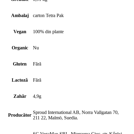
Ambalaj
carton Tetra Pak
Vegan
100% din plante
Organic
Nu
Gluten
Fără
Lactoză
Fără
Zahăr
4,9g
Sproud International AB, Norra Vallgatan 70,
Producător
211 22, Malmö, Suedia.
SC VegaMax SRL, Miercurea Ciuc, str, Kőrösi