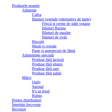
Produsele noastre
Alimente
Cafea
Băuturi vegetale (alternative de lapte)
Frișcă și creme de gătit vegane
Băuturi Barista
Băuturi de mazăre
Băuturi de ovăz
Biscuiți
Musli și cereale
Paste și amestecuri de făină
Alimentație specială
Produse fără lactoză
Produse fără gluten
Produse fără sare
Produse fără zahăr
Mărci
Oatly
Sproud
It’s us food
Rubiq
Pentru distribuitori
Întrebări frecvente
Recenzii