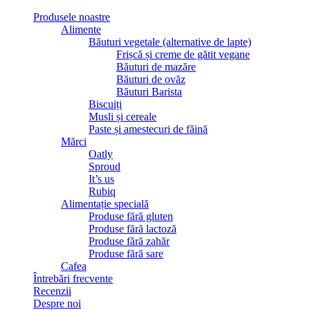
Produsele noastre
Alimente
Băuturi vegetale (alternative de lapte)
Frișcă și creme de gătit vegane
Băuturi de mazăre
Băuturi de ovăz
Băuturi Barista
Biscuiți
Musli și cereale
Paste și amestecuri de făină
Mărci
Oatly
Sproud
It’s us
Rubiq
Alimentație specială
Produse fără gluten
Produse fără lactoză
Produse fără zahăr
Produse fără sare
Cafea
Întrebări frecvente
Recenzii
Despre noi