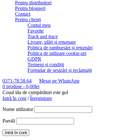
Pentru distribuitori
Pentru bloggeri
Contact
Pentru clienți
Contul meu
Favorite
Track and trace
Livrare, plăți și returnare
Politica de rambursări și returnări
Politica de utilizare cookie-uri
GDPR
Termeni și condiții
Formular de sesizări și reclamații
0371-78.58.64
Mesaj pe WhatsApp
0 produse
-
0,00
lei
Coșul tău de cumpărături este gol
Intră în cont
/
Înregistrare
Nume utilizator
Parolă