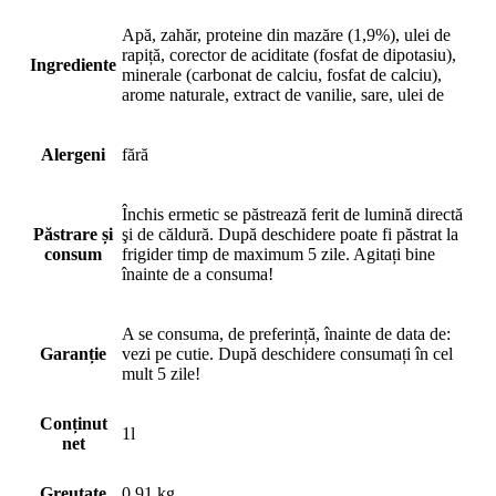
Apă, zahăr, proteine din mazăre (1,9%), ulei de
rapiță, corector de aciditate (fosfat de dipotasiu),
Ingrediente
minerale (carbonat de calciu, fosfat de calciu),
arome naturale, extract de vanilie, sare, ulei de
Alergeni
fără
Închis ermetic se păstrează ferit de lumină directă
Păstrare și
şi de căldură. După deschidere poate fi păstrat la
consum
frigider timp de maximum 5 zile. Agitați bine
înainte de a consuma!
A se consuma, de preferință, înainte de data de:
Garanție
vezi pe cutie. După deschidere consumați în cel
mult 5 zile!
Conținut
1l
net
Greutate
0,91 kg