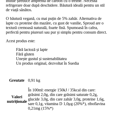
inutile
și
reduce
amprenta
de carbon cu o treime.
Necesită
refrigerare doar
după
deschidere
.
Băutură
ideală
pentru un
stil
de
viață
sănătos
.
O
băutură
vegană
, cu
mai
puțin
de 5%
zahăr
. Alternativa de
lapte cu proteine din mazăre, cu gust de vanilie, Sproud are o
textură
cremoasă
naturală
, foarte
fină
.
Spumoasă
în cafea,
perfectă
pentru piureuri
sau
pur
și
simplu pentru consum direct.
Acest produs este:
Fără lactoză și lapte
Fără gluten
Unește gustul și sustenabilitatea
Un produs original, dezvoltat în Suedia
Greutate
0,91 kg
În 100ml: energie 150kJ / 35kcal din care:
grăsimi 2,0g, din care grăsimi saturate 0,2g,
Valori
glucide 3,0g, din care zahăr 3,0g, proteine 1,6g,
nutriționale
sare 0,1g, vitamina D 1,0μg (20%*), riboflavina
0,21mg (15%*)