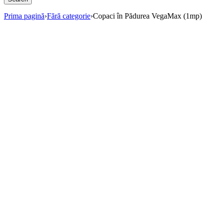
Prima pagină
›
Fără categorie
›
Copaci în Pădurea VegaMax (1mp)