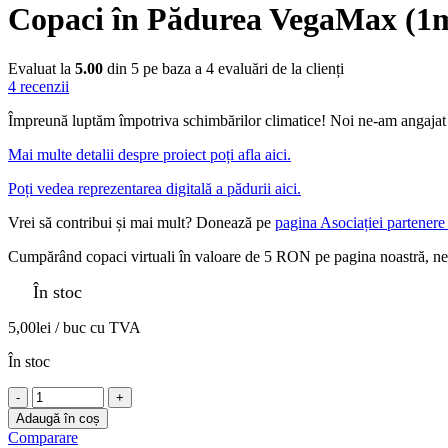
Copaci în Pădurea VegaMax (1
Evaluat la
5.00
din 5 pe baza a
4
evaluări de la clienți
4
recenzii
Împreună luptăm împotriva schimbărilor climatice! Noi ne-am angajat
Mai multe detalii despre proiect poți afla aici.
Poți vedea reprezentarea digitală a pădurii aici.
Vrei să contribui și mai mult? Donează pe
pagina Asociației partener
Cumpărând copaci virtuali în valoare de 5 RON pe pagina noastră, ne 
În stoc
5,00
lei
/ buc cu TVA
În stoc
Adaugă în coș
Comparare