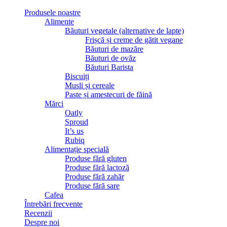
Produsele noastre
Alimente
Băuturi vegetale (alternative de lapte)
Frișcă și creme de gătit vegane
Băuturi de mazăre
Băuturi de ovăz
Băuturi Barista
Biscuiți
Musli și cereale
Paste și amestecuri de făină
Mărci
Oatly
Sproud
It’s us
Rubiq
Alimentație specială
Produse fără gluten
Produse fără lactoză
Produse fără zahăr
Produse fără sare
Cafea
Întrebări frecvente
Recenzii
Despre noi