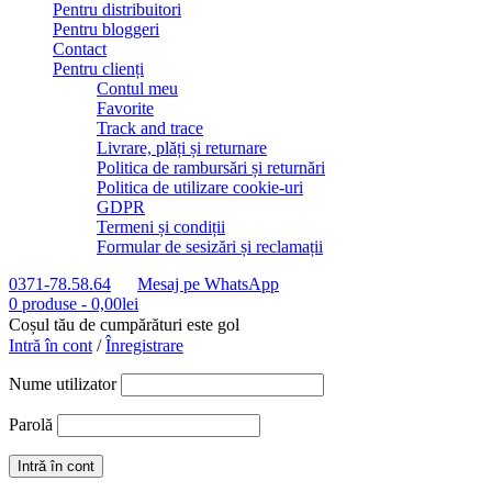
Pentru distribuitori
Pentru bloggeri
Contact
Pentru clienți
Contul meu
Favorite
Track and trace
Livrare, plăți și returnare
Politica de rambursări și returnări
Politica de utilizare cookie-uri
GDPR
Termeni și condiții
Formular de sesizări și reclamații
0371-78.58.64
Mesaj pe WhatsApp
0 produse
-
0,00
lei
Coșul tău de cumpărături este gol
Intră în cont
/
Înregistrare
Nume utilizator
Parolă