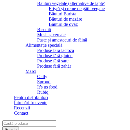
Băuturi vegetale (alternative de lapte)
Frișcă și creme de gătit vegane
Băuturi Barista
Băuturi de mazăre
Băuturi de ovăz
Biscuiți
Musli și cereale
Paste și amestecuri de făină
Alimentație specială
Produse fără lactoză
Produse fără gluten
Produse fără sare
Produse fără zahăr
Mărci
Oatly
Sproud
It’s us food
Rubiq
Pentru distribuitori
Întrebări frecvente
Recenzii
Contact