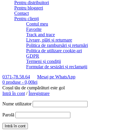
Pentru distribuitori
Pentru bloggeri
Contact
Pentru clienți
Contul meu
Favorite
Track and trace
Livrare, plăți și returnare
Politica de rambursări și returnări
Politica de utilizare cookie-uri
GDPR
Termeni și condiții
Formular de sesizări și reclamații
0371-78.58.64
Mesaj pe WhatsApp
0 produse
-
0,00
lei
Coșul tău de cumpărături este gol
Intră în cont
/
Înregistrare
Nume utilizator
Parolă