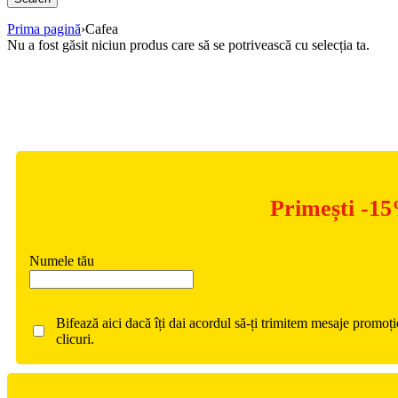
Prima pagină
›
Cafea
Nu a fost găsit niciun produs care să se potrivească cu selecția ta.
Primești -15
Numele tău
Bifează aici dacă îți dai acordul să-ți trimitem mesaje promoț
clicuri.