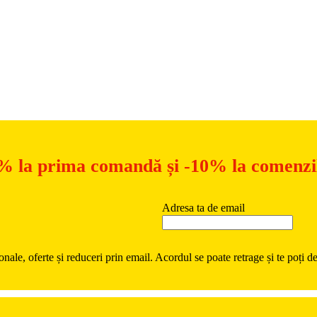
Hai să ne cunoaștem mai bine!
% la prima comandă și -10% la comenzil
Adresa ta de email
ionale, oferte și reduceri prin email. Acordul se poate retrage și te poți