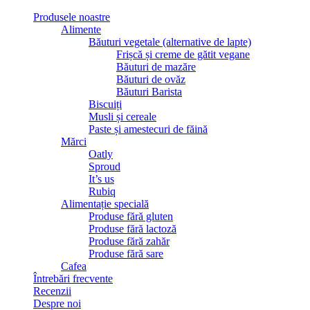
Produsele noastre
Alimente
Băuturi vegetale (alternative de lapte)
Frișcă și creme de gătit vegane
Băuturi de mazăre
Băuturi de ovăz
Băuturi Barista
Biscuiți
Musli și cereale
Paste și amestecuri de făină
Mărci
Oatly
Sproud
It’s us
Rubiq
Alimentație specială
Produse fără gluten
Produse fără lactoză
Produse fără zahăr
Produse fără sare
Cafea
Întrebări frecvente
Recenzii
Despre noi