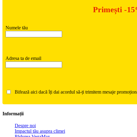
Primești -15
Numele tău
Adresa ta de email
Bifează aici dacă îți dai acordul să-ți trimitem mesaje promoțion
Informații
Despre noi
Impactul tău asupra climei
Pădurea VegaMax