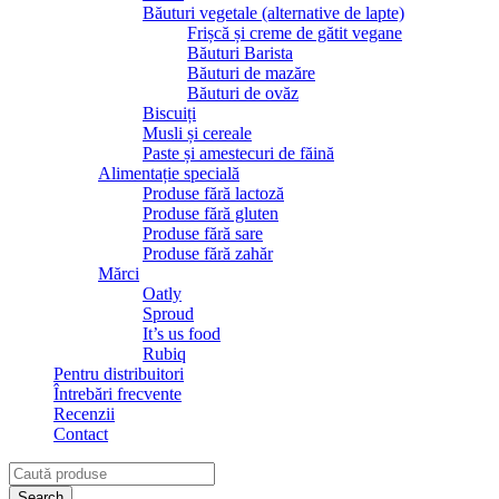
Băuturi vegetale (alternative de lapte)
Frișcă și creme de gătit vegane
Băuturi Barista
Băuturi de mazăre
Băuturi de ovăz
Biscuiți
Musli și cereale
Paste și amestecuri de făină
Alimentație specială
Produse fără lactoză
Produse fără gluten
Produse fără sare
Produse fără zahăr
Mărci
Oatly
Sproud
It’s us food
Rubiq
Pentru distribuitori
Întrebări frecvente
Recenzii
Contact