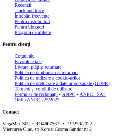
Recenzii
Track and trace
Întrebări frecvente
Pentru distribuitori
Pentru bloggeri
Program de afiliere
Pentru clienți
Contul tău
Favoritele tale
Livrare, plăți și returnare
Politica de rambursări și returnări
Politica de utilizare a cookie-urilor
Politica de prelucrare a datelor personale (GDPR)
Termeni și condiții de utilizare
Formular de reclamații
•
ANPC
•
ANPC - SAL
Ordin ANPC 225/2023
Contact
VegaMax SRL • RO46075672 • J19/259/2022
Miercurea Ciuc, str Korosi Csoma Sandor nr 2