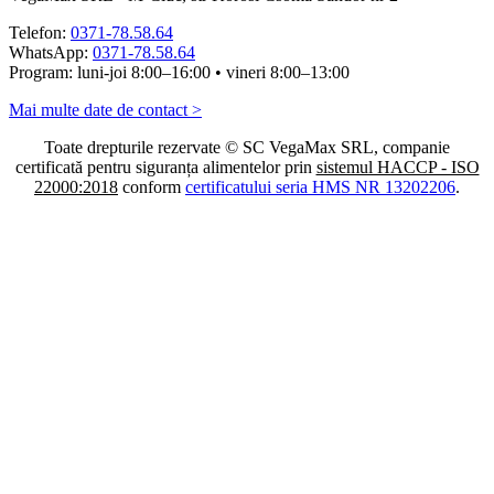
Telefon:
0371-78.58.64
WhatsApp:
0371-78.58.64
Program: luni-joi 8:00–16:00 • vineri 8:00–13:00
Mai multe date de contact >
Toate drepturile rezervate © SC VegaMax SRL, companie
certificată pentru siguranța alimentelor prin
sistemul HACCP - ISO
22000:2018
conform
certificatului seria HMS NR 13202206
.