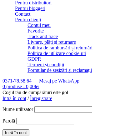
Pentru distribuitori
Pentru bloggeri
Contact
Pentru clienți
Contul meu
Favorite
Track and trace
Livrare, plăți și returnare
Politica de rambursări și returnări
Politica de utilizare cookie-uri
GDPR
Termeni și condiții
Formular de sesizări și reclamații
0371-78.58.64
Mesaj pe WhatsApp
0 produse
-
0,00
lei
Coșul tău de cumpărături este gol
Intră în cont
/
Înregistrare
Nume utilizator
Parolă