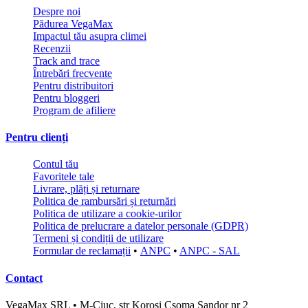
Despre noi
Pădurea VegaMax
Impactul tău asupra climei
Recenzii
Track and trace
Întrebări frecvente
Pentru distribuitori
Pentru bloggeri
Program de afiliere
Pentru clienți
Contul tău
Favoritele tale
Livrare, plăți și returnare
Politica de rambursări și returnări
Politica de utilizare a cookie-urilor
Politica de prelucrare a datelor personale (GDPR)
Termeni și condiții de utilizare
Formular de reclamații
•
ANPC
•
ANPC - SAL
Contact
VegaMax SRL • M-Ciuc, str Korosi Csoma Sandor nr 2