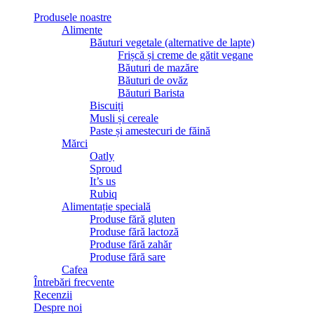
Produsele noastre
Alimente
Băuturi vegetale (alternative de lapte)
Frișcă și creme de gătit vegane
Băuturi de mazăre
Băuturi de ovăz
Băuturi Barista
Biscuiți
Musli și cereale
Paste și amestecuri de făină
Mărci
Oatly
Sproud
It’s us
Rubiq
Alimentație specială
Produse fără gluten
Produse fără lactoză
Produse fără zahăr
Produse fără sare
Cafea
Întrebări frecvente
Recenzii
Despre noi