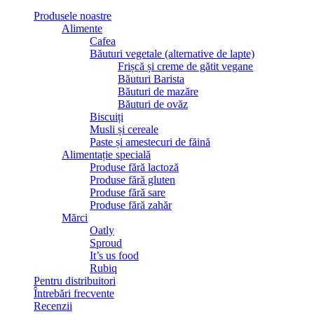
Produsele noastre
Alimente
Cafea
Băuturi vegetale (alternative de lapte)
Frișcă și creme de gătit vegane
Băuturi Barista
Băuturi de mazăre
Băuturi de ovăz
Biscuiți
Musli și cereale
Paste și amestecuri de făină
Alimentație specială
Produse fără lactoză
Produse fără gluten
Produse fără sare
Produse fără zahăr
Mărci
Oatly
Sproud
It’s us food
Rubiq
Pentru distribuitori
Întrebări frecvente
Recenzii