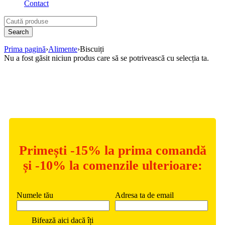
Contact
Prima pagină
›
Alimente
›
Biscuiți
Nu a fost găsit niciun produs care să se potrivească cu selecția ta.
Hai să ne cunoaștem mai bine!
Primești -15% la prima comandă
și -10% la comenzile ulterioare:
Numele tău
Adresa ta de email
Bifează aici dacă îți