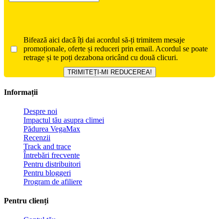
Bifează aici dacă îți dai acordul să-ți trimitem mesaje
promoționale, oferte și reduceri prin email. Acordul se poate
retrage și te poți dezabona oricând cu două clicuri.
Informații
Despre noi
Impactul tău asupra climei
Pădurea VegaMax
Recenzii
Track and trace
Întrebări frecvente
Pentru distribuitori
Pentru bloggeri
Program de afiliere
Pentru clienți