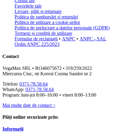
Contul tău
Favoritele tale
Livrare, plăți și returnare
Politica de rambursări și returnări
Politica de utilizare a cookie-urilor
Politica de prelucrare a datelor personale (GDPR)
Termeni și condiții de utilizare
Formular de reclamații
•
ANPC
•
ANPC - SAL
Ordin ANPC 225/2023
Contact
VegaMax SRL • RO46075672 • J19/259/2022
Miercurea Ciuc, str Korosi Csoma Sandor nr 2
Telefon:
0371-78.58.64
WhatsApp:
0371-78.58.64
Program: luni-joi 8:00–16:00 • vineri 8:00–13:00
Mai multe date de contact >
Plăți online securizate prin:
Informații